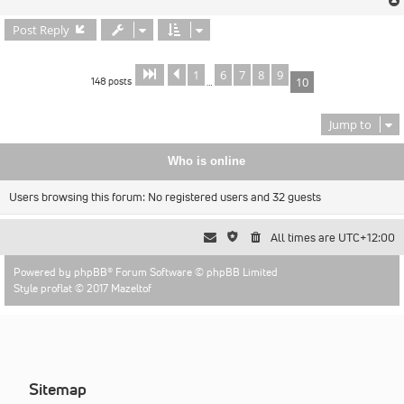
Post Reply
1
6
7
8
9
Page
Previous
of
10
10
148 posts
10
…
Jump to
Who is online
Users browsing this forum: No registered users and 32 guests
All times are
UTC+12:00
Powered by
phpBB
® Forum Software © phpBB Limited
Style proflat © 2017
Mazeltof
Sitemap