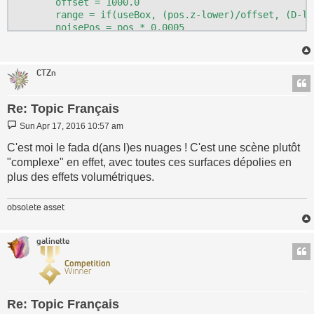
	offset = 1000.0

	range = if(useBox, (pos.z-lower)/offset, (D-lower)/offset)

	noisePos = pos * 0.0005

#	fuzzyPos = noisePos * (fbm(noisePos * 0.05, 6) * 0.025 + 1.0)

	noize =  abs(fbm(noisePos,2))

#	curve = pow(range, fbm01(noisePos * 10.0, 8)*0.5 + 0.5)

CTZn
#	curve = pow(range, noize)

	curve = pow(range, paramPower())

	S = sin(range * 3.1416)

Re: Topic Français
#	radius = radius + noize * offset * 0.5

Post
Sun Apr 17, 2016 10:57 am
	aboveClouds = if(useBox, pos.z>radius, D>radius)

	belowClouds = if(useBox, pos.z<lower, D<lower)

C'est moi le fada d(ans l)es nuages ! C'est une scène plutôt
	paramShapeShift = fbm01(noisePos * 6.0, 4)

"complexe" en effet, avec toutes ces surfaces dépolies en
	shaping = (curve) * (1.0 - paramShapeShift) + (1.0 - curve) * paramShapeShift

plus des effets volumétriques.
	signal = S * noize - (shaping * paramShapeStrength()) + paramOffset()

	clouds = if(paramSoftClouds()==1, signal, if(signal>0.25, 1.0, 0.0))

	cloudless = 0.06

obsolete asset
in

galinette
	if(	aboveClouds,

		cloudless,

		if(	belowClouds,

			cloudless,

		#	else

Re: Topic Français
			clouds
