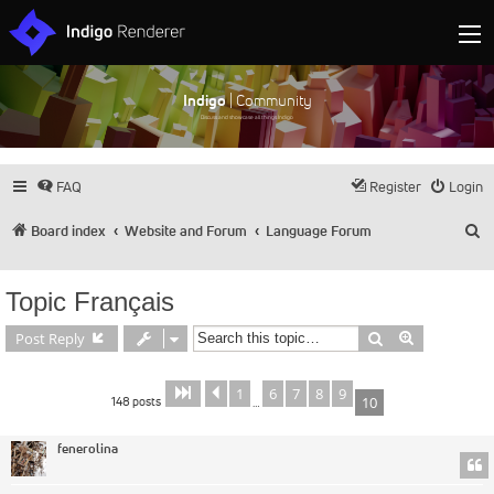
Indigo
| Community
Discuss and showcase all things Indigo
FAQ
Register
Login
S
Board index
Website and Forum
Language Forum
Topic Français
Search
Advanced s
Post Reply
1
6
7
8
9
Page
Previous
of
10
10
148 posts
10
…
fenerolina