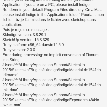
Application. If you are on a PC, please install Indigo
Renderer in your default Program Files directory. On a Mac,
please install Indigo in the Applications folder" Pourtant mon
fichier .rbz je l'ai mis dans le fichier avec sketchup dans
application.
Puis je reçois ce message :
SkIndigo version: 3.8.29.1
SketchUp version: 15.3.329
Ruby platform: x86_64-darwin12.5.0
Ruby version: 2.0.0
Error during processing: no implicit conversion of Fixnum
into String
/Users/****/Library/Application Support/SketchUp
2015/SketchUp/Plugins/skindigo/IndigoMaterial.rb:1541:in
`dirname'
/Users/****/Library/Application Support/SketchUp
2015/SketchUp/Plugins/skindigo/IndigoMaterial.rb:1541:in
`nk_data'
/Users/****/Library/Application Support/SketchUp
2015/SketchUp/Plugins/skindigo/IndigoExporter.rb:484:in
`write_mat'