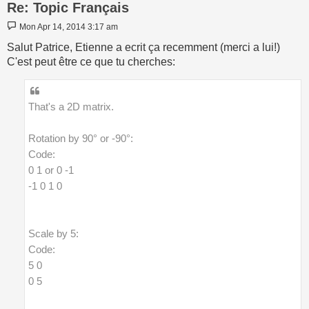
Re: Topic Français
Post
Mon Apr 14, 2014 3:17 am
Salut Patrice, Etienne a ecrit ça recemment (merci a lui!)
C'est peut être ce que tu cherches:
That's a 2D matrix.
Rotation by 90° or -90°:
Code:
0 1 or 0 -1
-1 0 1 0
Scale by 5:
Code:
5 0
0 5