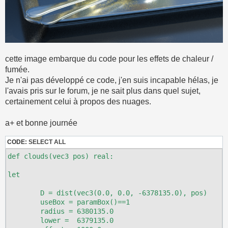
cette image embarque du code pour les effets de chaleur /
fumée.
Je n'ai pas développé ce code, j'en suis incapable hélas, je
l'avais pris sur le forum, je ne sait plus dans quel sujet,
certainement celui à propos des nuages.
a+ et bonne journée
CODE:
SELECT ALL
def clouds(vec3 pos) real:

let

	D = dist(vec3(0.0, 0.0, -6378135.0), pos)

	useBox = paramBox()==1

	radius = 6380135.0

	lower =	 6379135.0
