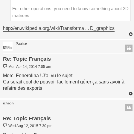
For other operations, you need to know something about 2D
matrices
http://en.wikipedia.org/wiki/Transforma ... D_graphics
Patrice
Re: Topic Français
Post
Mon Apr 14, 2014 7:05 am
Merci Fenerolina ! J'ai vu le sujet.
Ca serait cool de pouvoir facilement gérer ça sans avoir à
refaire des exports !
icheon
Re: Topic Français
Post
Wed Aug 12, 2015 7:30 pm