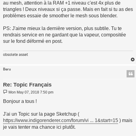
au mesh, attention à la RAM +1 niveau c'est 4x plus de
triangles ! Deux niveaux si ça passe. Mais en fait si tu as des
problèmes essaie de smoother le mesh sous blender.
PS: J'aime mieux la dernière version, plus subtile. Tu te
rendrais service en ne gardant que la vapeur, compositée
sur le fond déformé en post.
obsolete asset
Beru
Re: Topic Français
Post
Mon May 07, 2018 7:50 pm
Bonjour a tous !
J'ai un Topic sur la page Sketchup (
https://www.indigorenderer.com/forum/vi ... 1&start=15
) mais
je vais tenter ma chance ici plutôt.