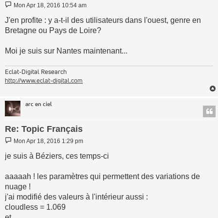
		)

Post
Mon Apr 18, 2016 10:54 am
	)

J'en profite : y a-t-il des utilisateurs dans l'ouest, genre en
def eval(vec3 pos) vec3:

Bretagne ou Pays de Loire?
	vec3(

		clouds(pos) * 0.025

Moi je suis sur Nantes maintenant...
	)
Eclat-Digital Research
http://www.eclat-digital.com
arc en ciel
Re: Topic Français
Post
Mon Apr 18, 2016 1:29 pm
je suis à Béziers, ces temps-ci
aaaaah ! les paramètres qui permettent des variations de
nuage !
j'ai modifié des valeurs à l'intérieur aussi :
cloudless = 1.069
et